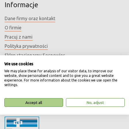
Informacje
Dane firmy oraz kontakt
O firmie
Pracuj z nami
Polityka prywatności
Sklep stacjonarny Sosnowiec
We use cookies
Sklep stacjonarny Dąbrowa Górnicza
We may place these for analysis of our visitor data, to improve our
Aktualności i komunikaty
website, show personalised content and to give you a great website
experience. For more information about the cookies we use open the
Artykuły i porady
settings.
Mapa sklepu
Natural Code
Accept all
No, adjust