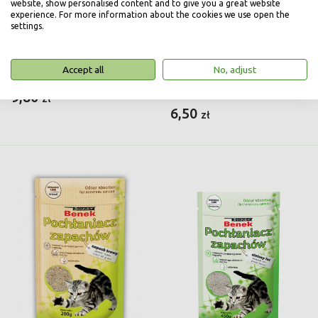
website, show personalised content and to give you a great website
experience. For more information about the cookies we use open the
settings.
Benek Pochłaniacz
Benek Pochłaniacz
Accept all
No, adjust
zapachów Morski - 450g
zapachów Naturalny -
450g
9,80
zł
6,50
zł