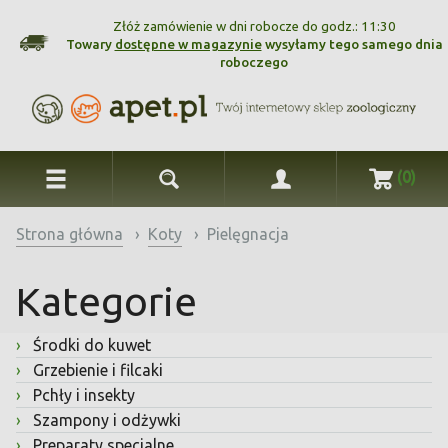
Złóż zamówienie w dni robocze do godz.: 11:30
Towary
dostępne w magazynie
wysyłamy tego samego dnia
roboczego
(0)
Strona główna
›
Koty
›
Pielęgnacja
Kategorie
›
Środki do kuwet
›
Grzebienie i filcaki
›
Pchły i insekty
›
Szampony i odżywki
›
Preparaty specjalne