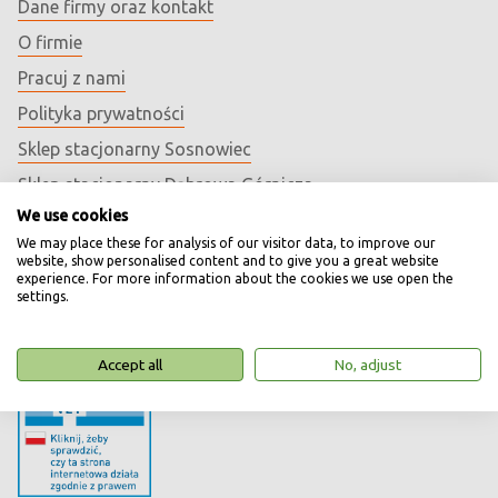
Dane firmy oraz kontakt
O firmie
Pracuj z nami
Polityka prywatności
Sklep stacjonarny Sosnowiec
Sklep stacjonarny Dąbrowa Górnicza
We use cookies
Aktualności i komunikaty
We may place these for analysis of our visitor data, to improve our
Artykuły i porady
website, show personalised content and to give you a great website
experience. For more information about the cookies we use open the
Mapa sklepu
settings.
Natural Code
Accept all
No, adjust