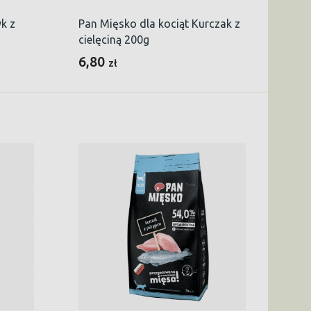
k z
Pan Mięsko dla kociąt Kurczak z
cielęciną 200g
6,80
zł