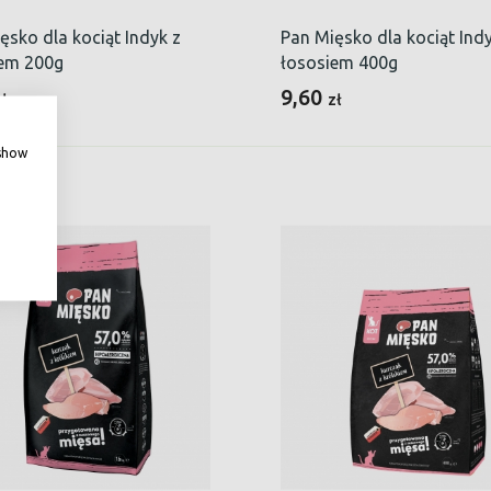
ęsko dla kociąt Indyk z
Pan Mięsko dla kociąt Indy
iem 200g
łososiem 400g
9,60
zł
zł
 show