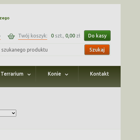
czego
o
Twój koszyk:
0
szt.,
0,00
zł
Do kasy
Szukaj
Terrarium
Konie
Kontakt