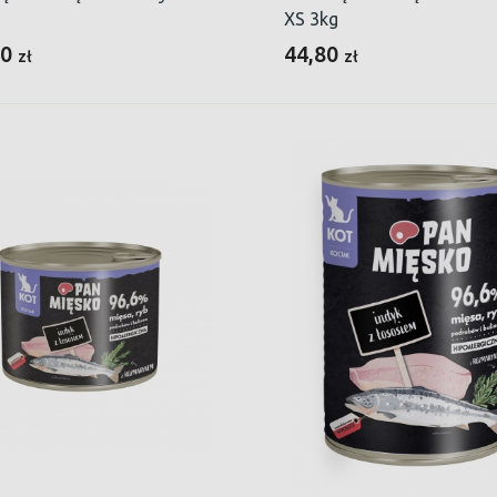
XS 3kg
50
44,80
zł
zł