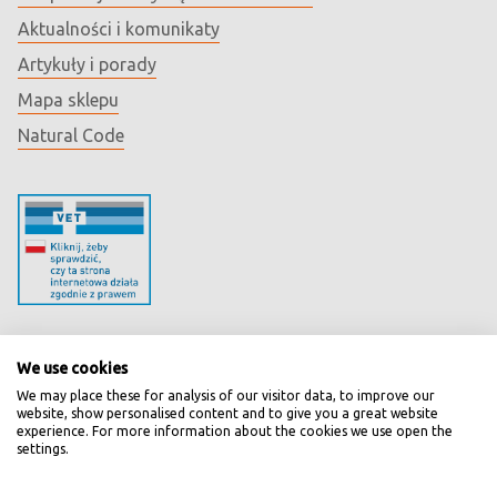
Aktualności i komunikaty
Artykuły i porady
Mapa sklepu
Natural Code
Realizacja zamówień
We use cookies
We may place these for analysis of our visitor data, to improve our
website, show personalised content and to give you a great website
Koszty transportu
experience. For more information about the cookies we use open the
settings.
Bezpieczne zakupy
Najczęstsze pytania