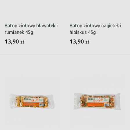
Baton ziołowy bławatek i
Baton ziołowy nagietek i
rumianek 45g
hibiskus 45g
13,90
13,90
zł
zł