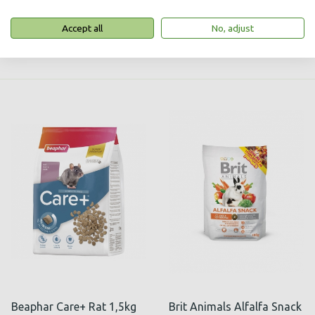
Beaphar Care+ Nature
Beaphar Care+ Rabbit
Rabbit 1,5kg
1,5kg
Accept all
No, adjust
38,00
56,90
zł
zł
Beaphar Care+ Rat 1,5kg
Brit Animals Alfalfa Snack