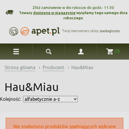
Złóż zamówienie w dni robocze do godz.: 11:30
Towary
dostępne w magazynie
wysyłamy tego samego dnia
roboczego
(0)
Strona główna
›
Producent
›
Hau&Miau
Hau&Miau
Kolejność:
Nie znaleziono produktów spełniających wybrane