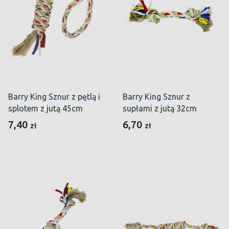
Barry King Sznur z pętlą i
Barry King Sznur z
splotem z jutą 45cm
supłami z jutą 32cm
7,40
6,70
zł
zł