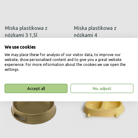
Miska plastikowa z
Miska plastikowa z
nóżkami 3 1,5l
nóżkami 4
14,50
25,50
zł
zł
We use cookies
We may place these for analysis of our visitor data, to improve our
website, show personalised content and to give you a great website
experience. For more information about the cookies we use open the
settings.
Accept all
No, adjust