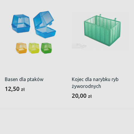
Basen dla ptaków
Kojec dla narybku ryb
żyworodnych
12,50
zł
20,00
zł