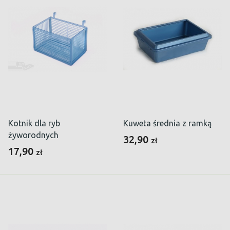
Kotnik dla ryb
Kuweta średnia z ramką
żyworodnych
32,90
zł
17,90
zł