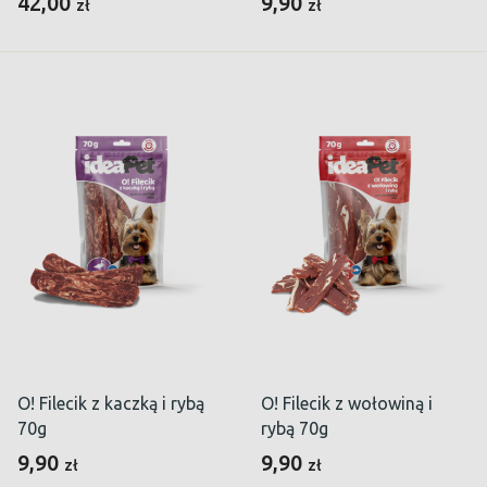
42,00
9,90
zł
zł
O! Filecik z kaczką i rybą
O! Filecik z wołowiną i
70g
rybą 70g
9,90
9,90
zł
zł