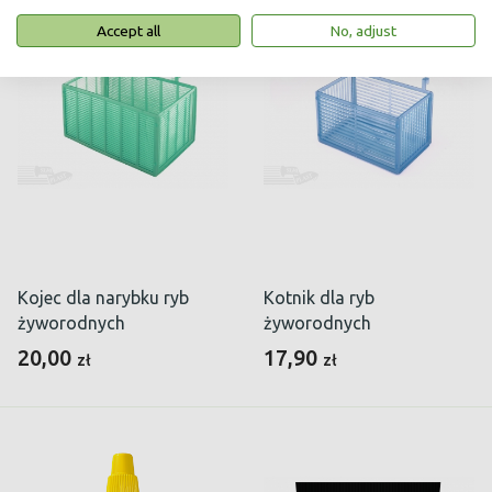
Accept all
No, adjust
Kojec dla narybku ryb
Kotnik dla ryb
żyworodnych
żyworodnych
20,00
17,90
zł
zł