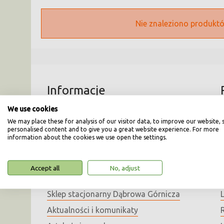
Nie znaleziono produktów
Informacje
We use cookies
Dane firmy oraz kontakt
We may place these for analysis of our visitor data, to improve our website,
personalised content and to give you a great website experience. For more
O firmie
information about the cookies we use open the settings.
Pracuj z nami
Polityka prywatności
Accept all
No, adjust
Sklep stacjonarny Sosnowiec
Sklep stacjonarny Dąbrowa Górnicza
Aktualności i komunikaty