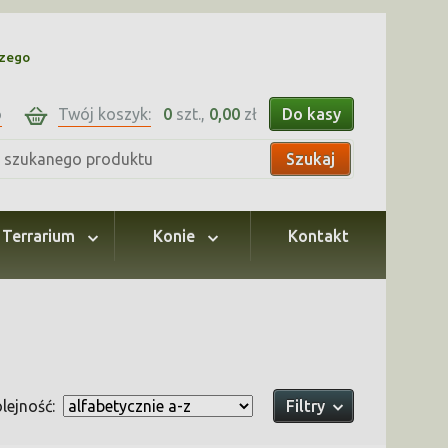
czego
o
Twój koszyk:
0
szt.,
0,00
zł
Do kasy
Szukaj
Terrarium
Konie
Kontakt
lejność:
Filtry