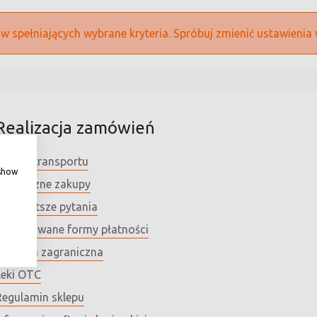
 spełniających wybrane kryteria. Spróbuj zmienić ustawienia 
Realizacja zamówień
Koszty transportu
 show
Bezpieczne zakupy
Najczęstsze pytania
Akceptowane formy płatności
Wysyłka zagraniczna
Leki OTC
Regulamin sklepu